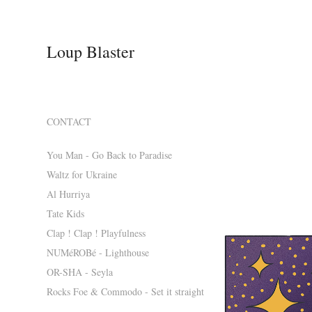
Loup Blaster
CONTACT
You Man - Go Back to Paradise
Waltz for Ukraine
Al Hurriya
Tate Kids
Clap ! Clap ! Playfulness
NUMéROBé - Lighthouse
OR-SHA - Seyla
Rocks Foe & Commodo - Set it straight