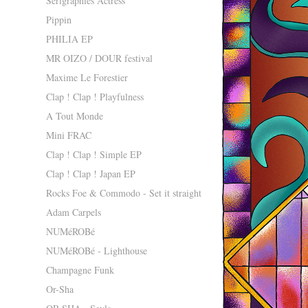
Sérigraphies Actress
Pippin
PHILIA EP
MR OIZO / DOUR festival
Maxime Le Forestier
Clap ! Clap ! Playfulness
A Tout Monde
Mini FRAC
Clap ! Clap ! Simple EP
Clap ! Clap ! Japan EP
Rocks Foe & Commodo - Set it straight
Adam Carpels
NUMéROBé
NUMéROBé - Lighthouse
Champagne Funk
Or-Sha