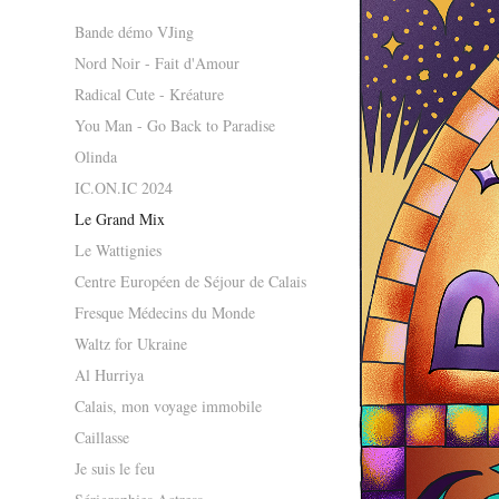
Bande démo VJing
Nord Noir - Fait d'Amour
Radical Cute - Kréature
You Man - Go Back to Paradise
Olinda
IC.ON.IC 2024
Le Grand Mix
Le Wattignies
Centre Européen de Séjour de Calais
Fresque Médecins du Monde
Waltz for Ukraine
Al Hurriya
Calais, mon voyage immobile
Caillasse
Je suis le feu