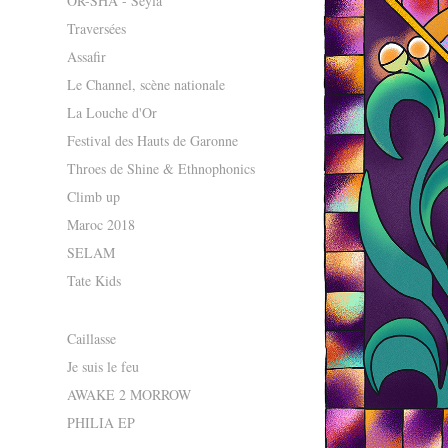
OR-SHA - Seyla
Traversées
Assafir
Le Channel, scène nationale
La Louche d'Or
Festival des Hauts de Garonne
Throes de Shine & Ethnophonics
Climb up
Maroc 2018
SELAM
Tate Kids
Caillasse
Je suis le feu
AWAKE 2 MORROW
PHILIA EP